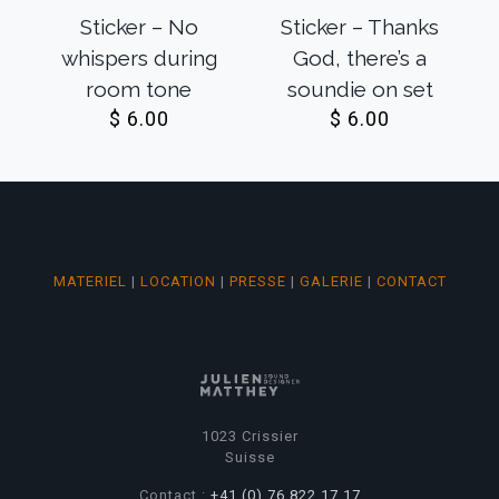
Sticker – No
Sticker – Thanks
whispers during
God, there’s a
room tone
soundie on set
$
6.00
$
6.00
MATERIEL
|
LOCATION
|
PRESSE
|
GALERIE
|
CONTACT
1023 Crissier
Suisse
Contact :
+41 (0) 76 822 17 17