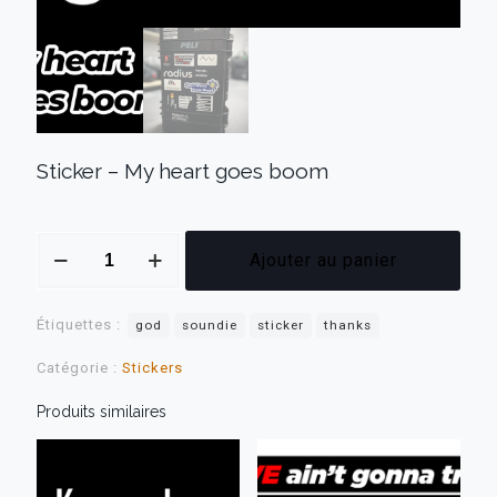
Sticker – My heart goes boom
quantité
Ajouter au panier
de
Sticker
-
Étiquettes :
My
god
soundie
sticker
thanks
heart
goes
Catégorie :
Stickers
boom
Produits similaires