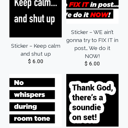
Sticker – WE ain’t
gonna try to FIX IT in
Sticker – Keep calm
post… We do it
and shut up
NOW!
$
6.00
$
6.00