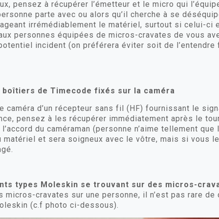
eux, pensez à récupérer l’émetteur et le micro qui l’équi
personne parte avec ou alors qu’il cherche à se déséquip
geant irrémédiablement le matériel, surtout si celui-ci
x personnes équipées de micros-cravates de vous averti
tentiel incident (on préférera éviter soit de l’entendre 
 boîtiers de Timecode fixés sur la caméra
 caméra d’un récepteur sans fil (HF) fournissant le signa
nce, pensez à les récupérer immédiatement après le tour
’accord du caméraman (personne n’aime tellement que l’
matériel et sera soigneux avec le vôtre, mais si vous 
agé.
nts types Moleskin se trouvant sur des micros-crav
 micros-cravates sur une personne, il n’est pas rare de d
leskin (c.f photo ci-dessous).