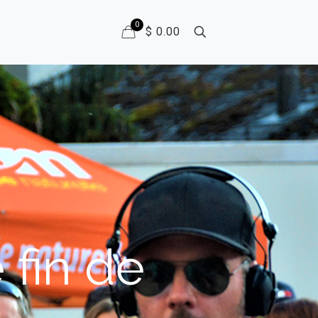
0
$ 0.00
 fin de