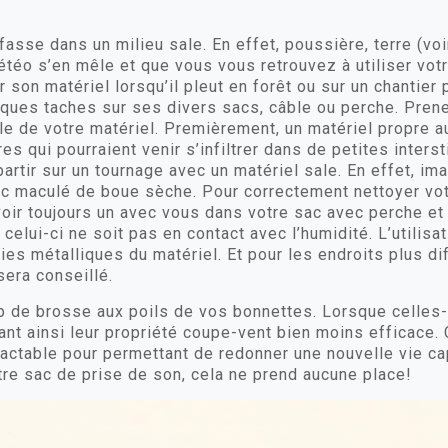
 fasse dans un milieu sale. En effet, poussière, terre (v
 météo s’en mêle et que vous vous retrouvez à utiliser vo
r son matériel lorsqu’il pleut en forêt ou sur un chantier 
ques taches sur ses divers sacs, câble ou perche. Prene
e de votre matériel. Premièrement, un matériel propre a
es qui pourraient venir s’infiltrer dans de petites inters
rtir sur un tournage avec un matériel sale. En effet, im
sac maculé de boue sèche. Pour correctement nettoyer vot
oir toujours un avec vous dans votre sac avec perche et
 celui-ci ne soit pas en contact avec l’humidité. L’utilisa
es métalliques du matériel. Et pour les endroits plus diffi
era conseillé.
up de brosse aux poils de vos bonnettes. Lorsque celles-
dant ainsi leur propriété coupe-vent bien moins efficace
actable pour permettant de redonner une nouvelle vie cap
re sac de prise de son, cela ne prend aucune place!