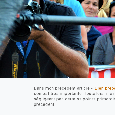
Dans mon précédent article «
Bien prép
son est très importante. Toutefois, il e
négligeant pas certains points primordia
précédent.