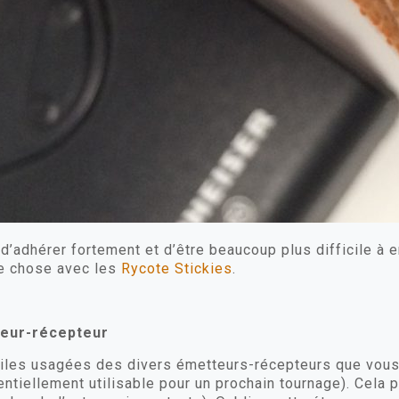
 d’adhérer fortement et d’être beaucoup plus difficile à e
me chose avec les
Rycote Stickies
.
teur-récepteur
piles usagées des divers émetteurs-récepteurs que vous 
ntiellement utilisable pour un prochain tournage). Cela p