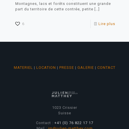
Montagnes, lacs et forêts constituent une grande
part du territoire de cette contrée, petite
[…]
6
Lire plus
MATERIEL
|
LOCATION
|
PRESSE
|
GALERIE
|
CONTACT
1023 Crissier
Suisse
Contact :
+41 (0) 76 822 17 17
Mail :
jm@julien-matthey.com