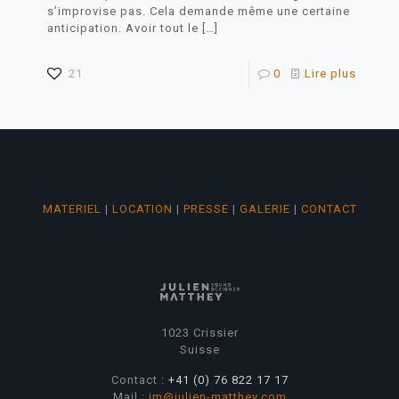
s’improvise pas. Cela demande même une certaine
anticipation. Avoir tout le
[…]
21
0
Lire plus
MATERIEL
|
LOCATION
|
PRESSE
|
GALERIE
|
CONTACT
1023 Crissier
Suisse
Contact :
+41 (0) 76 822 17 17
Mail :
jm@julien-matthey.com