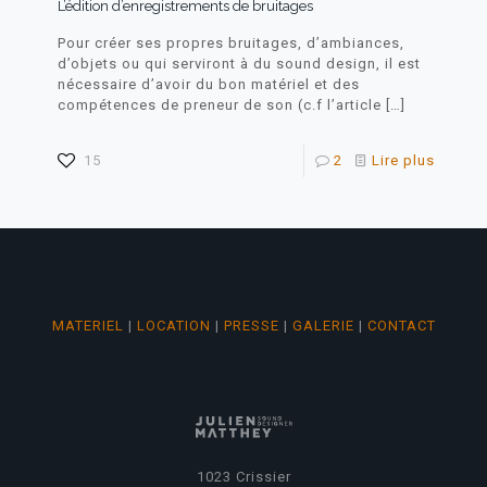
L’édition d’enregistrements de bruitages
Pour créer ses propres bruitages, d’ambiances,
d’objets ou qui serviront à du sound design, il est
nécessaire d’avoir du bon matériel et des
compétences de preneur de son (c.f l’article
[…]
15
2
Lire plus
MATERIEL
|
LOCATION
|
PRESSE
|
GALERIE
|
CONTACT
1023 Crissier