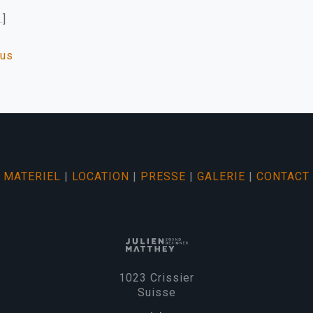
…]
lus
MATERIEL
|
LOCATION
|
PRESSE
|
GALERIE
|
CONTACT
1023 Crissier
Suisse