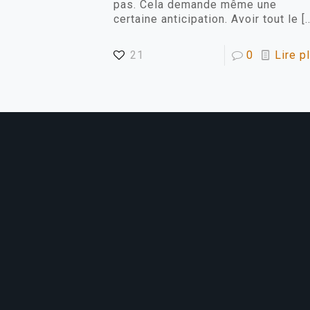
pas. Cela demande même une
certaine anticipation. Avoir tout le
[
21
0
Lire p