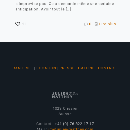
s’improvise pas. Cela demande même une certaine
anticipation. Avoir tout le
[…]
21
0
Lire plus
MATERIEL
|
LOCATION
|
PRESSE
|
GALERIE
|
CONTACT
1023 Crissier
Suisse
Contact :
+41 (0) 76 822 17 17
Mail :
jm@julien-matthey.com