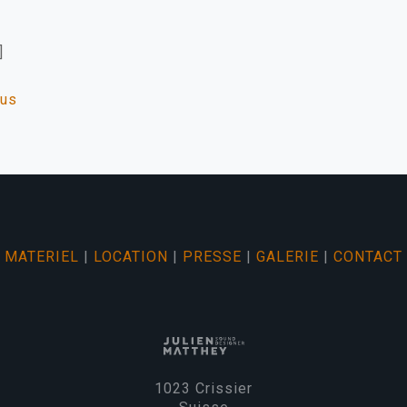
]
lus
MATERIEL
|
LOCATION
|
PRESSE
|
GALERIE
|
CONTACT
1023 Crissier