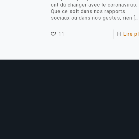
ont dû changer avec le coronavirus.
Que ce soit dans nos rapports
sociaux ou dans nos gestes, rien
[…
11
Lire p