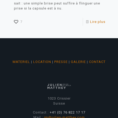
sait : une simple brise peut suffire à flinguer une
prise si la capsule est à nu.
7
Lire plus
MATERIEL
|
LOCATION
|
PRESSE
|
GALERIE
|
CONTACT
1023 Crissier
Suisse
Contact :
+41 (0) 76 822 17 17
Mail :
jm@julien-matthey.com