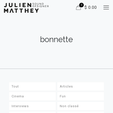
0
$ 0.00
bonnette
Tout
Articles
Cinema
Fun
Interviews
Non classé