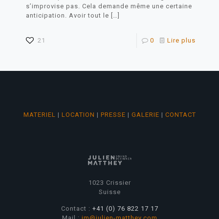
s’improvise pas. Cela demande même une certaine
anticipation. Avoir tout le
[…]
21
0
Lire plus
MATERIEL
|
LOCATION
|
PRESSE
|
GALERIE
|
CONTACT
1023 Crissier
Suisse
Contact :
+41 (0) 76 822 17 17
Mail :
jm@julien-matthey.com