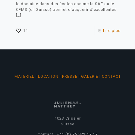
le domaine dans des écoles comme la SAE ou le
CFMS (en Suisse) permet d’acquérir d’excellentes
[…]
11
Lire plus
MATERIEL
|
LOCATION
|
PRESSE
|
GALERIE
|
CONTACT
1023 Crissier
Suisse
Contact :
+41 (0) 76 822 17 17