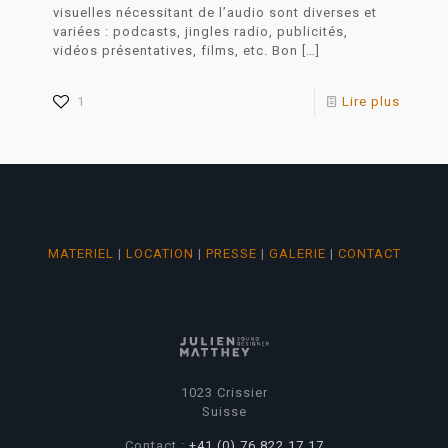
visuelles nécessitant de l’audio sont diverses et
variées : podcasts, jingles radio, publicités,
vidéos présentatives, films, etc. Bon
[…]
1
Lire plus
MATERIEL
|
LOCATION
|
PRESSE
|
GALERIE
|
CONTACT
1023 Crissier
Suisse
Contact :
+41 (0) 76 822 17 17